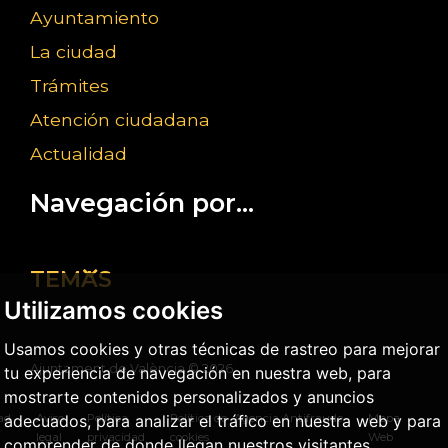
Ayuntamiento
La ciudad
Trámites
Atención ciudadana
Actualidad
Navegación por...
TEMAS
Utilizamos cookies
Usamos cookies y otras técnicas de rastreo para mejorar
Ajuntament de València ©
2026
tu experiencia de navegación en nuestra web, para
mostrarte contenidos personalizados y anuncios
adecuados, para analizar el tráfico en nuestra web y para
dad
Aviso
Política
Política de
Agencia Antifraude
Mapa
legal
privacidad
cookies
Web
comprender de donde llegan nuestros visitantes.