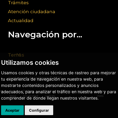
Trámites
Atención ciudadana
Actualidad
Navegación por...
Temas
Utilizamos cookies
Usamos cookies y otras técnicas de rastreo para mejorar
Ajuntament de València ©
2026
tu experiencia de navegación en nuestra web, para
mostrarte contenidos personalizados y anuncios
dad
Aviso
Política
Política de
Agencia Antifraude
Mapa
adecuados, para analizar el tráfico en nuestra web y para
legal
privacidad
cookies
Web
comprender de donde llegan nuestros visitantes.
Aceptar
Configurar