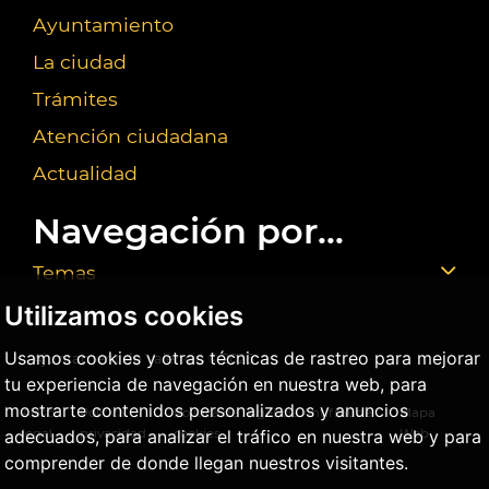
Ayuntamiento
La ciudad
Trámites
Atención ciudadana
Actualidad
Navegación por...
Temas
Utilizamos cookies
Usamos cookies y otras técnicas de rastreo para mejorar
Ajuntament de València ©
2026
tu experiencia de navegación en nuestra web, para
mostrarte contenidos personalizados y anuncios
Aviso
Política
Política de
Agencia Antifraude
Mapa
adecuados, para analizar el tráfico en nuestra web y para
legal
privacidad
cookies
Web
comprender de donde llegan nuestros visitantes.