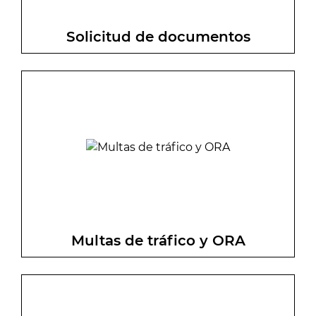
Solicitud de documentos
Solicitud de documentos personales:
certificados de padrón, justificantes de
pago de impuestos. Rellene el
formulario y se los remitiremos por
correo electrónico o entrega en mano.
Multas de tráfico y ORA
Gestiona tus multas de tráfico y ORA:
pago, alegaciones, recursos e
identificación de la persona conductora.