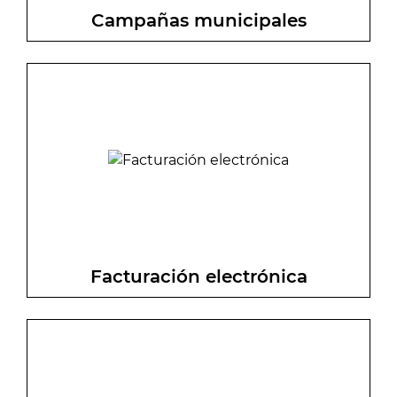
Campañas municipales
Estáte atento a todas y cada una de las
campañas vigentes establecidas por el
consorcio municipal así como de las
próximas en llegar.
Facturación electrónica
Acceso a la plataforma que permite
recibir e integrar en los sistemas de
información las facturas de los
proveedores de forma telemática