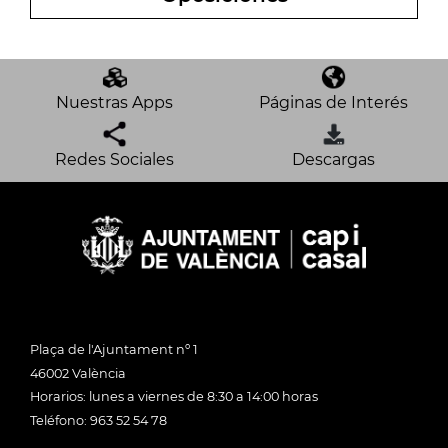
Información sobre los procesos
selectivos del Ayuntamiento de
Valencia.
Nuestras Apps
Páginas de Interés
Redes Sociales
Descargas
Plaça de l'Ajuntament nº 1
46002 València
Horarios: lunes a viernes de 8:30 a 14:00 horas
Teléfono: 963 52 54 78