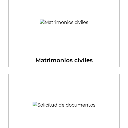
de información detallada sobre los
trámites y gestiones municipales y
acceso a gestiones en línea
Matrimonios civiles
Celebra tu matrimonio civil en València:
consulta requisitos, información sobre el
acto y procedimiento para reservar
fecha.