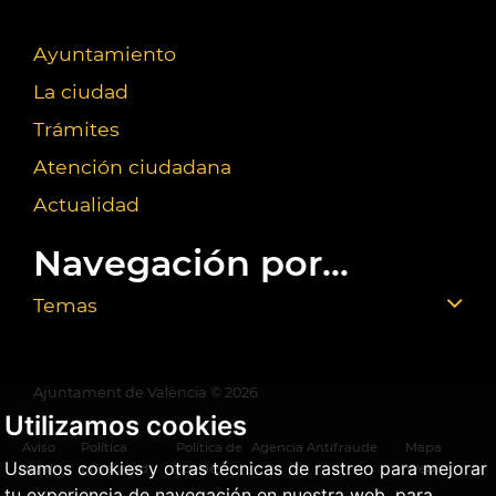
Ayuntamiento
La ciudad
Trámites
Atención ciudadana
Actualidad
Navegación por...
Temas
Ajuntament de València ©
2026
Utilizamos cookies
Aviso
Política
Política de
Agencia Antifraude
Mapa
Usamos cookies y otras técnicas de rastreo para mejorar
legal
privacidad
cookies
Web
tu experiencia de navegación en nuestra web, para