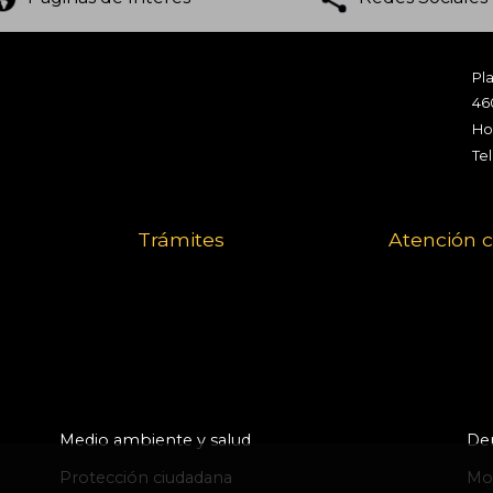
Pla
46
Hor
Te
Trámites
Atención 
Medio ambiente y salud
Der
Protección ciudadana
Mov