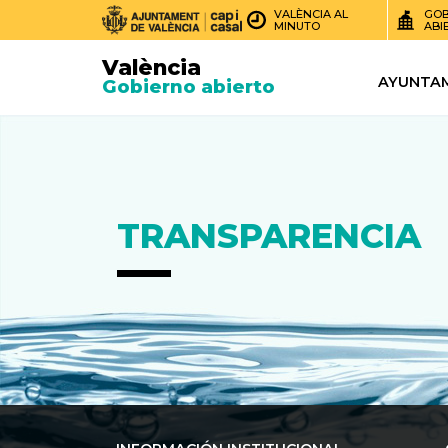
VALÈNCIA AL
GOB
MINUTO
ABI
València
AYUNTA
Gobierno abierto
TRANSPARENCIA