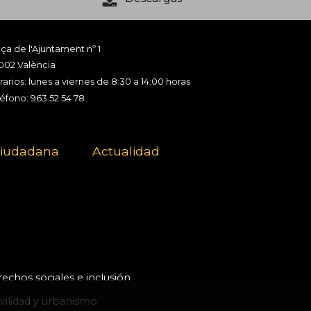
ça de l'Ajuntament nº 1
002 València
arios: lunes a viernes de 8:30 a 14:00 horas
léfono: 963 52 54 78
ciudadana
Actualidad
echos sociales e inclusión
ilidad y urbanismo