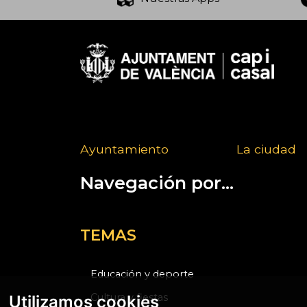
Ayuntamiento
La ciudad
Navegación por...
TEMAS
Educación y deporte
Cultura y fiestas
Utilizamos cookies