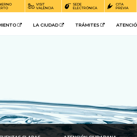
IERNO
VISIT
SEDE
CITA
ERTO
VALÈNCIA
ELECTRÓNICA
PREVIA
MIENTO
LA CIUDAD
TRÁMITES
ATENCI