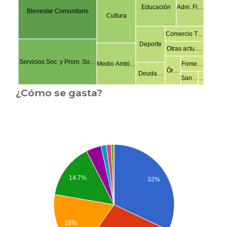
Educación
Adm. Fi…
Bienestar Comunitario
Cultura
Comercio T…
Deporte
Otras actu.…
Servicios Soc. y Prom. So…
Fome…
Medio Ambi…
Ór…
Deuda…
San…
..
¿Cómo se gasta?
14.7%
32%
18%