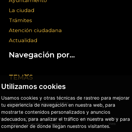
Ayuntamiento
La ciudad
Trámites
Atención ciudadana
Actualidad
Navegación por...
TEMAS
Utilizamos cookies
Usamos cookies y otras técnicas de rastreo para mejorar
Ajuntament de València ©
2026
tu experiencia de navegación en nuestra web, para
mostrarte contenidos personalizados y anuncios
adecuados, para analizar el tráfico en nuestra web y para
dad
Aviso
Política
Política de
Agencia Antifraude
Mapa
legal
privacidad
cookies
Web
comprender de donde llegan nuestros visitantes.