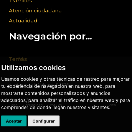
Trámites
Atención ciudadana
Actualidad
Navegación por...
Temas
Utilizamos cookies
Usamos cookies y otras técnicas de rastreo para mejorar
Ajuntament de València ©
2026
tu experiencia de navegación en nuestra web, para
mostrarte contenidos personalizados y anuncios
dad
Aviso
Política
Política de
Agencia Antifraude
Mapa
adecuados, para analizar el tráfico en nuestra web y para
legal
privacidad
cookies
Web
comprender de donde llegan nuestros visitantes.
Aceptar
Configurar