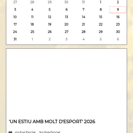
27
28
29
30
31
1
2
3
4
5
6
7
8
9
10
11
12
13
14
15
16
17
18
19
20
21
22
23
24
25
26
27
28
29
30
31
1
2
3
4
5
6
'UN ESTIU AMB MOLT D'ESPORT' 2026