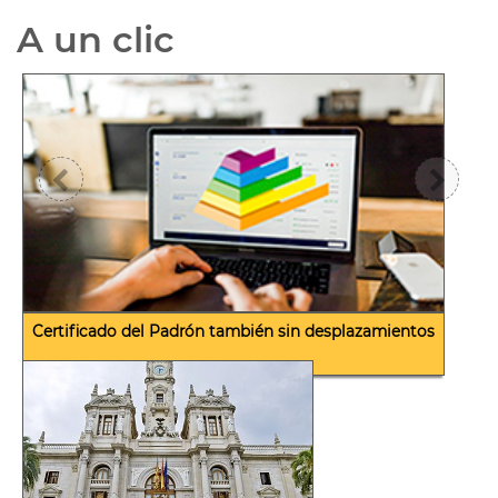
A un clic
Diapositiva anterior
Diap
Certificado del Padrón también sin desplazamientos