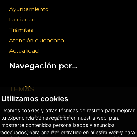
Ayuntamiento
La ciudad
Trámites
Atención ciudadana
Actualidad
Navegación por...
TEMAS
Utilizamos cookies
Usamos cookies y otras técnicas de rastreo para mejorar
Ajuntament de València ©
2026
tu experiencia de navegación en nuestra web, para
mostrarte contenidos personalizados y anuncios
adecuados, para analizar el tráfico en nuestra web y para
dad
Aviso
Política
Política de
Agencia Antifraude
Mapa