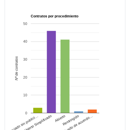
Contratos por procedimiento
50
40
Nº de contratos
30
20
10
0
Negociado sin publici…
Abierto Simplificado
Abierto
Derivado de acuerdo…
Restringido