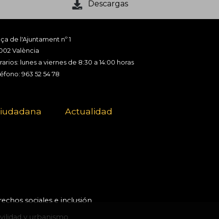
Descargas
ça de l'Ajuntament nº 1
002 València
arios: lunes a viernes de 8:30 a 14:00 horas
léfono: 963 52 54 78
ciudadana
Actualidad
echos sociales e inclusión
ilidad y urbanismo