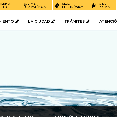
IERNO
VISIT
SEDE
CITA
ERTO
VALÈNCIA
ELECTRÓNICA
PREVIA
MIENTO
LA CIUDAD
TRÁMITES
ATENCI