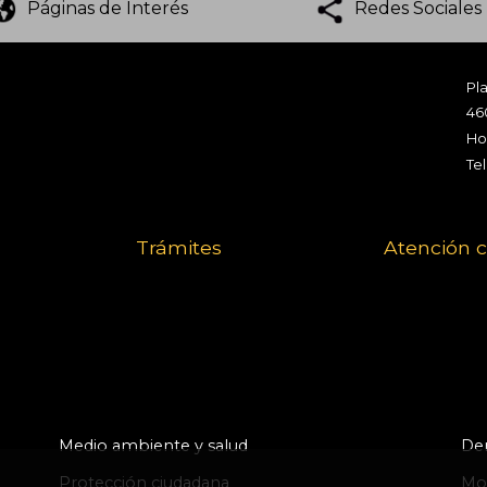
Páginas de Interés
Redes Sociales
Pla
46
Hor
Te
Trámites
Atención 
Medio ambiente y salud
Der
Protección ciudadana
Mov