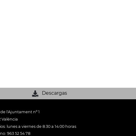
Descargas
 de l'Ajuntament nº 1
 València
os: lunes a viernes de 8:30 a 14:00 horas
ono: 963 52 54 78