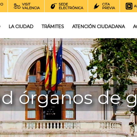
NO
VISIT
SEDE
CITA
A
VALENCIA
ELECTRÓNICA
PREVIA
O
LA CIUDAD
TRÁMITES
ATENCIÓN CIUDADANA
A
ad órganos de 