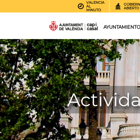
VALENCIA
GOBIER
AL
ABIERTO
MINUTO
AYUNTAMIENT
Activid