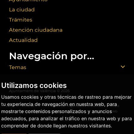
La ciudad
Trámites
Atención ciudadana
Actualidad
Navegación por...
Temas
Utilizamos cookies
Ajuntament de València ©
2026
Usamos cookies y otras técnicas de rastreo para mejorar
tu experiencia de navegación en nuestra web, para
Aviso
Política
Política de
Agencia Antifraude
Mapa
mostrarte contenidos personalizados y anuncios
legal
privacidad
cookies
Web
adecuados, para analizar el tráfico en nuestra web y para
comprender de donde llegan nuestros visitantes.