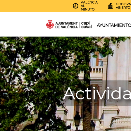
VALENCIA
GOBIER
AL
ABIERTO
MINUTO
AYUNTAMIENT
Activid