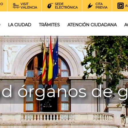
NO
VISIT
SEDE
CITA
A
VALENCIA
ELECTRÓNICA
PREVIA
O
LA CIUDAD
TRÁMITES
ATENCIÓN CIUDADANA
A
ad órganos de 