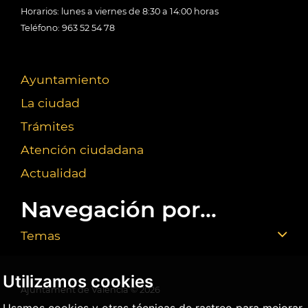
Horarios: lunes a viernes de 8:30 a 14:00 horas
Teléfono: 963 52 54 78
Ayuntamiento
La ciudad
Trámites
Atención ciudadana
Actualidad
Navegación por...
Temas
Utilizamos cookies
Ajuntament de València ©
2026
Usamos cookies y otras técnicas de rastreo para mejorar