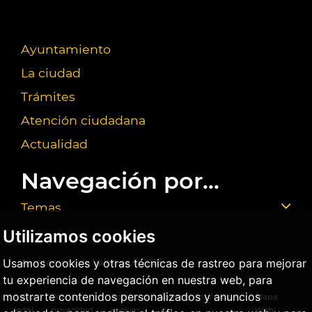
Ayuntamiento
La ciudad
Trámites
Atención ciudadana
Actualidad
Navegación por...
Temas
Utilizamos cookies
Usamos cookies y otras técnicas de rastreo para mejorar
Ajuntament de València ©
2026
tu experiencia de navegación en nuestra web, para
mostrarte contenidos personalizados y anuncios
Aviso
Política
Política de
Agencia Antifraude
Mapa
legal
privacidad
cookies
Web