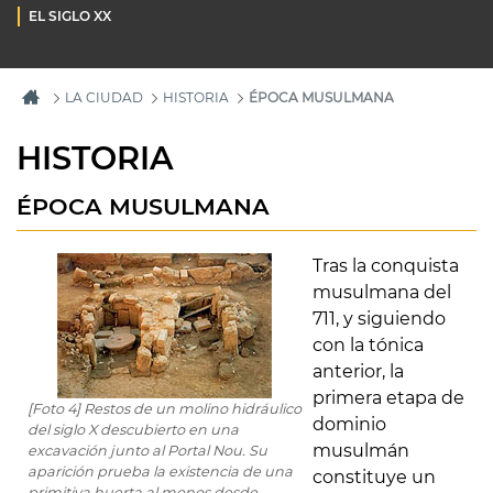
EL SIGLO XX
LA CIUDAD
HISTORIA
ÉPOCA MUSULMANA
HISTORIA
ÉPOCA MUSULMANA
Tras la conquista
musulmana del
711, y siguiendo
con la tónica
anterior, la
primera etapa de
[Foto 4] Restos de un molino hidráulico
dominio
del siglo X descubierto en una
musulmán
excavación junto al Portal Nou. Su
aparición prueba la existencia de una
constituye un
primitiva huerta al menos desde