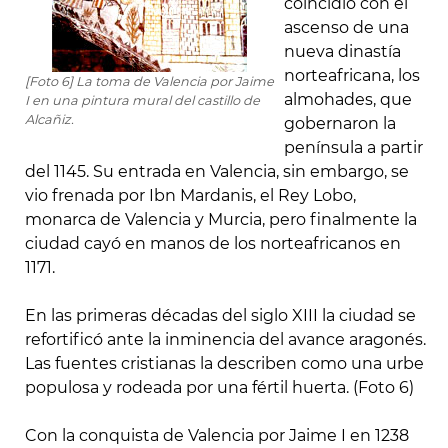
coincidió con el
ascenso de una
nueva dinastía
norteafricana, los
[Foto 6] La toma de Valencia por Jaime
almohades, que
I en una pintura mural del castillo de
Alcañiz.
gobernaron la
península a partir
del 1145. Su entrada en Valencia, sin embargo, se
vio frenada por Ibn Mardanis, el Rey Lobo,
monarca de Valencia y Murcia, pero finalmente la
ciudad cayó en manos de los norteafricanos en
1171.
En las primeras décadas del siglo XIII la ciudad se
refortificó ante la inminencia del avance aragonés.
Las fuentes cristianas la describen como una urbe
populosa y rodeada por una fértil huerta. (Foto 6)
Con la conquista de Valencia por Jaime I en 1238