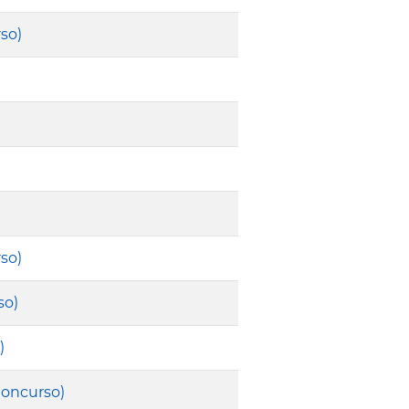
so)
)
so)
so)
)
Concurso)