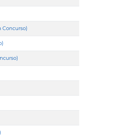
n Concurso)
o)
oncurso)
)