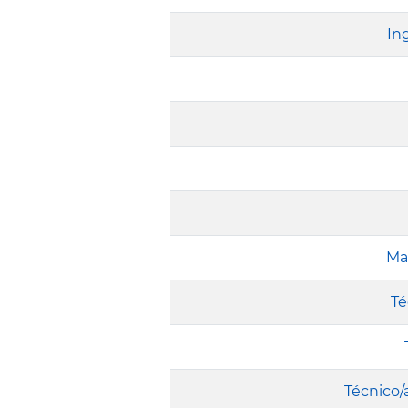
In
Mae
Té
Técnico/