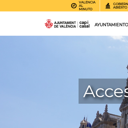
VALENCIA
GOBIER
AL
ABIERTO
MINUTO
AYUNTAMIENT
Acce