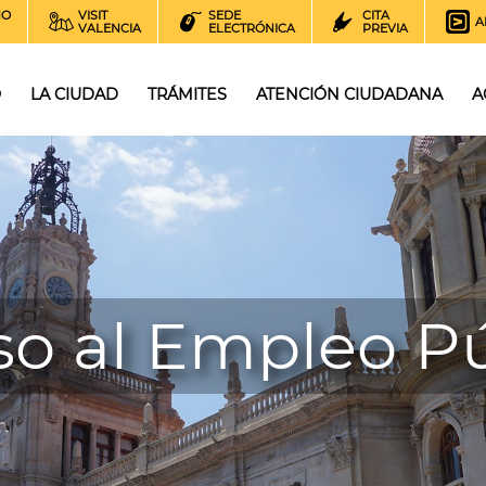
NO
VISIT
SEDE
CITA
A
VALENCIA
ELECTRÓNICA
PREVIA
O
LA CIUDAD
TRÁMITES
ATENCIÓN CIUDADANA
A
so al Empleo Pú