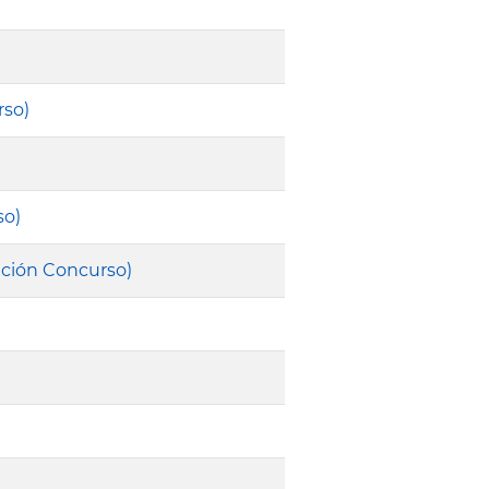
rso)
so)
ación Concurso)