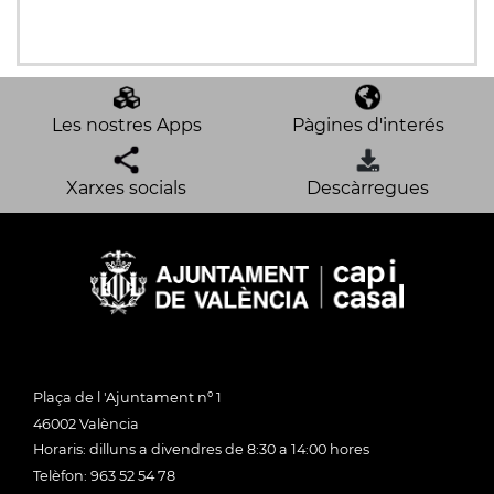
Les nostres Apps
Pàgines d'interés
Xarxes socials
Descàrregues
Plaça de l 'Ajuntament nº 1
46002 València
Horaris: dilluns a divendres de 8:30 a 14:00 hores
Telèfon: 963 52 54 78