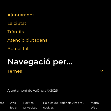
Ajuntament
La ciutat
Tràmits
Atenció ciutadana
Actualitat
Navegació per...
Temes
Ajuntament de València ©
2026
tat
Avís
Política
Política de
Agència Antifrau
Mapa
legal
privacitat
cookies
Web