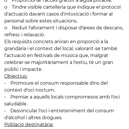
o Proporcionar l'accés gratuït a aigua potable,
o Tindre visible cartelleria que indique el protocol
d'actuació davant casos d'intoxicació i formar al
personal sobre estes situacions,
o Reduir l'aforament i disposar d'àrees de descans,
refresc i relaxació.
Els requisits concrets aniran en proporció a la
grandària i el context del local, valorant-se també
l'actuació en festivals de música que, malgrat
celebrar-se majoritàriament a l'estiu, té un gran
públic i impacte.
Objectius:
• Promoure el consum responsable dins del
context d'oci nocturn.
• Premiar a aquells locals compromesos amb l'oci
saludable.
• Desvincular l'oci i entreteniment del consum
d'alcohol i altres drogues.
Població destinatària: