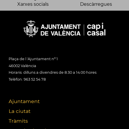
Xarxes socials
Descàrregues
Plaça de l 'Ajuntament nº 1
46002 València
Horaris: dilluns a divendres de 8:30 a 14:00 hores
Telèfon: 963 52 54 78
Ajuntament
La ciutat
Tràmits