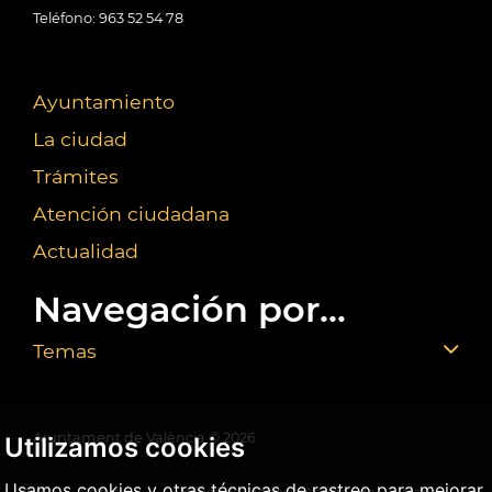
Teléfono: 963 52 54 78
Ayuntamiento
La ciudad
Trámites
Atención ciudadana
Actualidad
Navegación por...
Temas
Ajuntament de València ©
2026
Utilizamos cookies
Usamos cookies y otras técnicas de rastreo para mejorar
Aviso
Política
Política de
Agencia Antifraude
Mapa