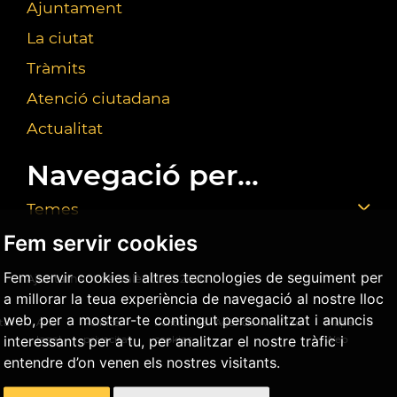
Ajuntament
La ciutat
Tràmits
Atenció ciutadana
Actualitat
Navegació per...
Temes
Fem servir cookies
Fem servir cookies i altres tecnologies de seguiment per
Ajuntament de València ©
2026
a millorar la teua experiència de navegació al nostre lloc
web, per a mostrar-te contingut personalitzat i anuncis
tat
Avís
Política
Política de
Agència Antifrau
Mapa
interessants per a tu, per analitzar el nostre tràfic i
legal
privacitat
cookies
Web
entendre d’on venen els nostres visitants.