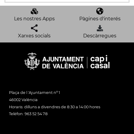
Les nostres Apps
Pàgines d'interés
Xarxes socials
Descàrregues
Plaça de l 'Ajuntament nº 1
46002 València
Horaris: dilluns a divendres de 8:30 a 14:00 hores
Telèfon: 963 52 54 78