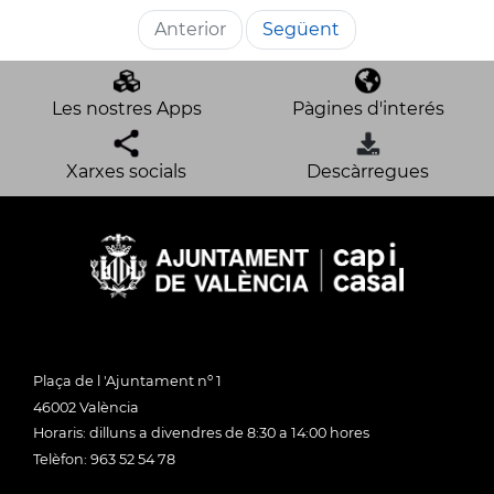
Anterior
Següent
Les nostres Apps
Pàgines d'interés
Xarxes socials
Descàrregues
Plaça de l 'Ajuntament nº 1
46002 València
Horaris: dilluns a divendres de 8:30 a 14:00 hores
Telèfon: 963 52 54 78