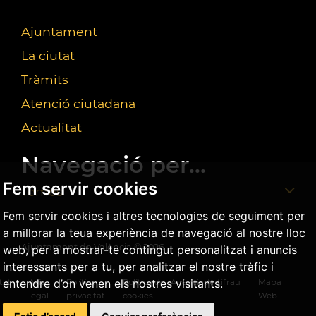
Ajuntament
La ciutat
Tràmits
Atenció ciutadana
Actualitat
Navegació per...
Fem servir cookies
Temes
Fem servir cookies i altres tecnologies de seguiment per
a millorar la teua experiència de navegació al nostre lloc
Ajuntament de València ©
2026
web, per a mostrar-te contingut personalitzat i anuncis
interessants per a tu, per analitzar el nostre tràfic i
entendre d’on venen els nostres visitants.
tat
Avís
Política
Política de
Agència Antifrau
Mapa
legal
privacitat
cookies
Web