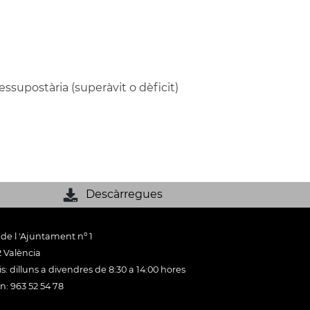
essupostària (superàvit o dèficit)
Descàrregues
 de l 'Ajuntament nº 1
 València
s: dilluns a divendres de 8:30 a 14:00 hores
n: 963 52 54 78