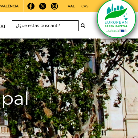
PVALÈNCIA
VAL
CAS
TAT
pal