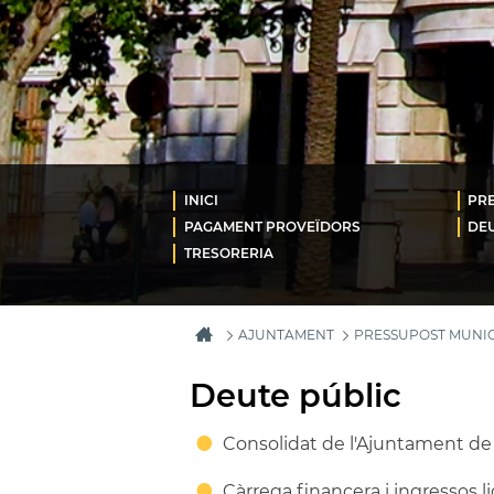
INICI
PRE
PAGAMENT PROVEÏDORS
DEU
TRESORERIA
AJUNTAMENT
PRESSUPOST MUNIC
Deute públic
Consolidat de l'Ajuntament de 
Càrrega financera i ingressos l