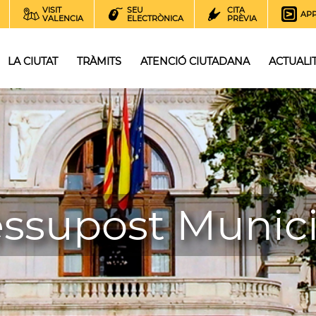
VISIT
SEU
CITA
AP
VALENCIA
ELECTRÒNICA
PRÈVIA
LA CIUTAT
TRÀMITS
ATENCIÓ CIUTADANA
ACTUALI
essupost Munici