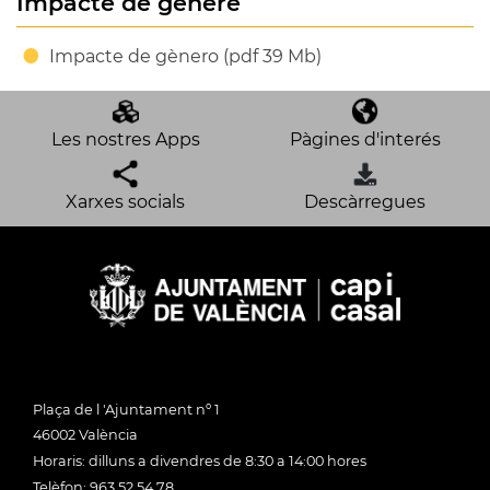
Impacte de gènere
Impacte de gènero (pdf 39 Mb)
Les nostres Apps
Pàgines d'interés
Xarxes socials
Descàrregues
Plaça de l 'Ajuntament nº 1
46002 València
Horaris: dilluns a divendres de 8:30 a 14:00 hores
Telèfon: 963 52 54 78