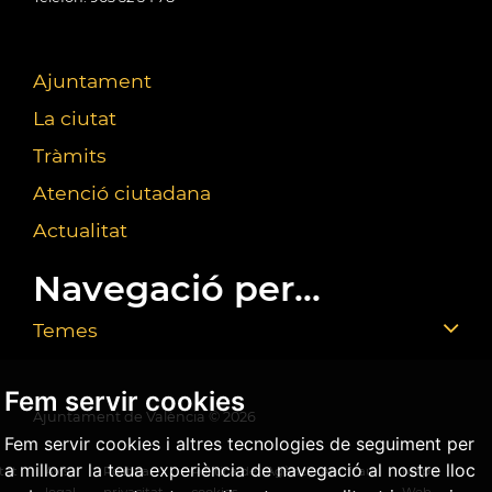
Ajuntament
La ciutat
Tràmits
Atenció ciutadana
Actualitat
Navegació per...
Temes
Fem servir cookies
Ajuntament de València ©
2026
Fem servir cookies i altres tecnologies de seguiment per
a millorar la teua experiència de navegació al nostre lloc
tat
Avís
Política
Política de
Agència Antifrau
Mapa
legal
privacitat
cookies
Web