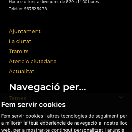
Horaris: dilluns a divendres de 8:30 a 14:00 hores
Telèfon: 963 52 54 78
Ajuntament
La ciutat
Tràmits
Atenció ciutadana
Actualitat
Navegació per...
Temes
Fem servir cookies
Fem servir cookies i altres tecnologies de seguiment per
Ajuntament de València ©
2026
a millorar la teua experiència de navegació al nostre lloc
web, per a mostrar-te contingut personalitzat i anuncis