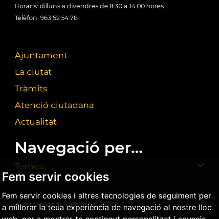
Horaris: dilluns a divendres de 8:30 a 14:00 hores
Telèfon: 963 52 54 78
Ajuntament
La ciutat
Tràmits
Atenció ciutadana
Actualitat
Navegació per...
Temes
Fem servir cookies
Fem servir cookies i altres tecnologies de seguiment per
Ajuntament de València ©
2026
a millorar la teua experiència de navegació al nostre lloc
web, per a mostrar-te contingut personalitzat i anuncis