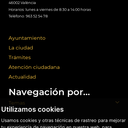
46002 València
Horarios: lunes a viernes de 8:30 a 14:00 horas
Teléfono: 963 52 54 78
Ayuntamiento
La ciudad
Trámites
Atención ciudadana
Actualidad
Navegación por...
Temas
Utilizamos cookies
Usamos cookies y otras técnicas de rastreo para mejorar
Ajuntament de València ©
2026
tu experiencia de navegación en nuestra web, para