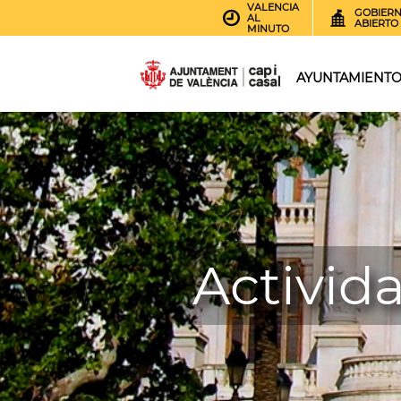
VALENCIA
GOBIER
AL
ABIERTO
MINUTO
AYUNTAMIENT
Activid