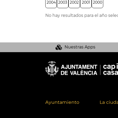
2004
2003
2002
2001
2000
No hay resultados para el año sele
Nuestras Apps
Ayuntamiento
La ciud