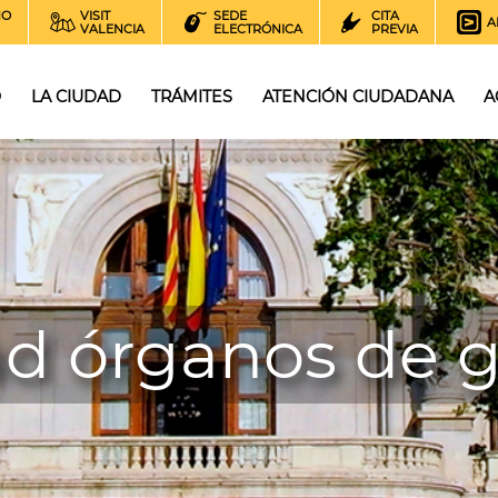
NO
VISIT
SEDE
CITA
A
VALENCIA
ELECTRÓNICA
PREVIA
O
LA CIUDAD
TRÁMITES
ATENCIÓN CIUDADANA
A
ad órganos de 