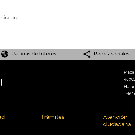
ccionado.
Páginas de Interés
Redes Sociales
Plaça
46002
Horari
Teléf
ad
Trámites
Atención
ciudadana