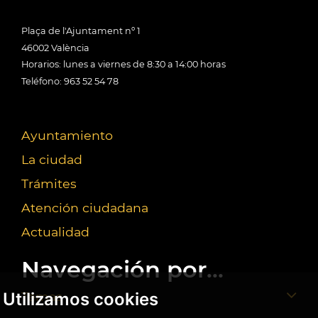
Plaça de l'Ajuntament nº 1
46002 València
Horarios: lunes a viernes de 8:30 a 14:00 horas
Teléfono: 963 52 54 78
Ayuntamiento
La ciudad
Trámites
Atención ciudadana
Actualidad
Navegación por...
Utilizamos cookies
Temas