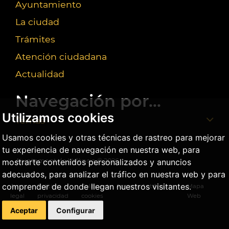
Ayuntamiento
La ciudad
Trámites
Atención ciudadana
Actualidad
Navegación por...
Utilizamos cookies
Temas
Usamos cookies y otras técnicas de rastreo para mejorar
tu experiencia de navegación en nuestra web, para
mostrarte contenidos personalizados y anuncios
Ajuntament de València ©
2026
adecuados, para analizar el tráfico en nuestra web y para
comprender de donde llegan nuestros visitantes.
Aviso
Política
Política de
Agencia Antifraude
Mapa
legal
privacidad
cookies
Web
Aceptar
Configurar