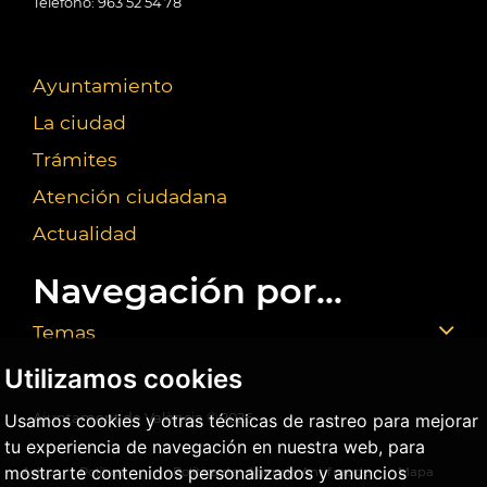
Teléfono: 963 52 54 78
Ayuntamiento
La ciudad
Trámites
Atención ciudadana
Actualidad
Navegación por...
Temas
Utilizamos cookies
Usamos cookies y otras técnicas de rastreo para mejorar
Ajuntament de València ©
2026
tu experiencia de navegación en nuestra web, para
mostrarte contenidos personalizados y anuncios
Aviso
Política
Política de
Agencia Antifraude
Mapa