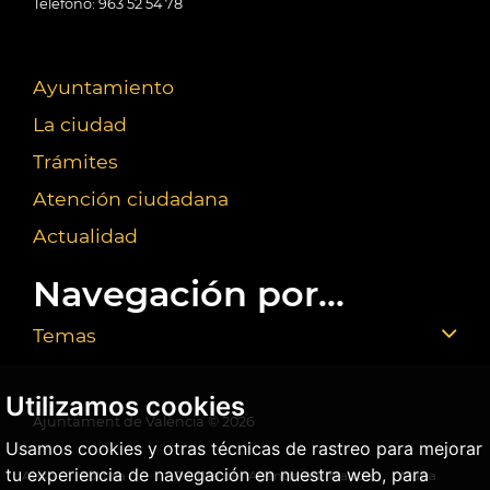
Teléfono: 963 52 54 78
Ayuntamiento
La ciudad
Trámites
Atención ciudadana
Actualidad
Navegación por...
Temas
Utilizamos cookies
Ajuntament de València ©
2026
Usamos cookies y otras técnicas de rastreo para mejorar
tu experiencia de navegación en nuestra web, para
Aviso
Política
Política de
Agencia Antifraude
Mapa