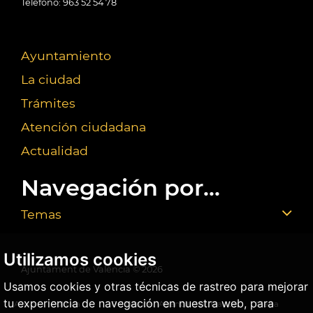
Teléfono: 963 52 54 78
Ayuntamiento
La ciudad
Trámites
Atención ciudadana
Actualidad
Navegación por...
Temas
Utilizamos cookies
Ajuntament de València ©
2026
Usamos cookies y otras técnicas de rastreo para mejorar
tu experiencia de navegación en nuestra web, para
Aviso
Política
Política de
Agencia Antifraude
Mapa