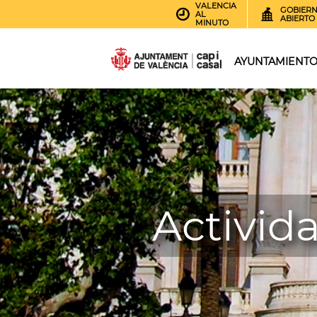
VALENCIA
GOBIER
AL
ABIERTO
MINUTO
AYUNTAMIENT
Activid