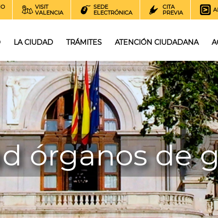
NO
VISIT
SEDE
CITA
A
VALENCIA
ELECTRÓNICA
PREVIA
O
LA CIUDAD
TRÁMITES
ATENCIÓN CIUDADANA
A
ad órganos de 