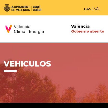
CAS
VAL
València
Gobierno abierto
VEHICULOS