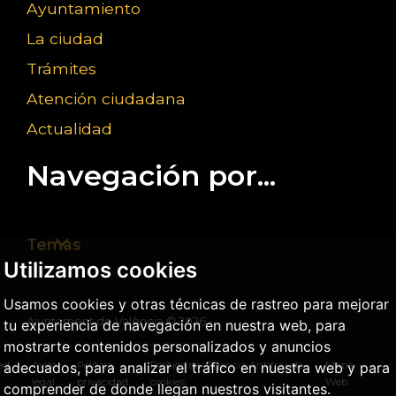
Ayuntamiento
La ciudad
Trámites
Atención ciudadana
Actualidad
Navegación por...
Temas
Utilizamos cookies
Usamos cookies y otras técnicas de rastreo para mejorar
Ajuntament de València ©
2026
tu experiencia de navegación en nuestra web, para
mostrarte contenidos personalizados y anuncios
dad
Aviso
Política
Política de
Agencia Antifraude
Mapa
adecuados, para analizar el tráfico en nuestra web y para
legal
privacidad
cookies
Web
comprender de donde llegan nuestros visitantes.