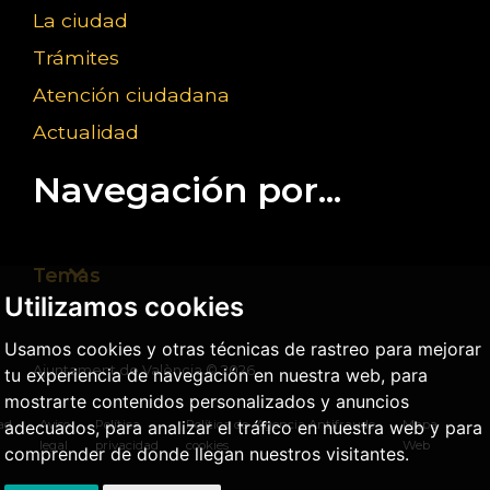
La ciudad
Trámites
Atención ciudadana
Actualidad
Navegación por...
Temas
Utilizamos cookies
Usamos cookies y otras técnicas de rastreo para mejorar
Ajuntament de València ©
2026
tu experiencia de navegación en nuestra web, para
mostrarte contenidos personalizados y anuncios
dad
Aviso
Política
Política de
Agencia Antifraude
Mapa
adecuados, para analizar el tráfico en nuestra web y para
legal
privacidad
cookies
Web
comprender de donde llegan nuestros visitantes.