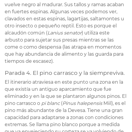
vuelve negro al madurar. Sus tallos y ramas acaban
en fuertes espinas. Algunas veces podemos ver,
clavados en estas espinas, lagartijas, saltamontes u
otro insecto o pequeño reptil. Esto es porque el
alcaudón común (
Lanius senator
) utiliza este
arbusto para sujetar sus presas mientras se las
come o como despensa (las atrapa en momentos
que hay abundancia de alimento y las guarda para
tiempos de escasez).
Parada 4. El pino carrasco y la siempreviva.
El itinerario atraviesa en este punto una zona en la
que existía un antiguo aparcamiento que fue
eliminado y en la que se plantaron algunos pinos. El
pino carrasco o
pi blanc
(
Pinus halepensis
Miil), es el
pino más abundante de la Devesa. Tiene una gran
capacidad para adaptarse a zonas con condiciones
extremas. Se llama pino blanco porque a medida
que va envejeciendo su corteza se va volviendo de