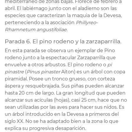
mediterráneo de zonas bajas. Florece de febrero a
abril. El labiérnago junto con el aladierno son las
especies que caracterizan la maquia de la Devesa,
perteneciendo a la asociación
Phillyreo-
Rhamnetum angustifoliae
.
Parada 6. El pino rodeno y la zarzaparrilla.
En esta parada se observa un ejemplar de Pino
rodeno junto a la espectacular Zarzaparrilla que
envuelve a otros arbustos. El pino rodeno o
pi
pinastre
(
Pinus pinaster
Aiton) es un árbol con copa
piramidal. Posee un tronco grueso, con corteza
áspera y resquebrajada. Sus piñas pueden alcanzar
hasta 20 cm de largo. La gran longitud que pueden
alcanzar sus acículas (hojas), casi 25 cm, hace que no
sean utilizadas por las aves para hacer sus nidos. Es
un árbol introducido en la Devesa a primeros del
siglo XX. No se ha adaptado bien a la zona lo que
explica su progresiva desaparición.