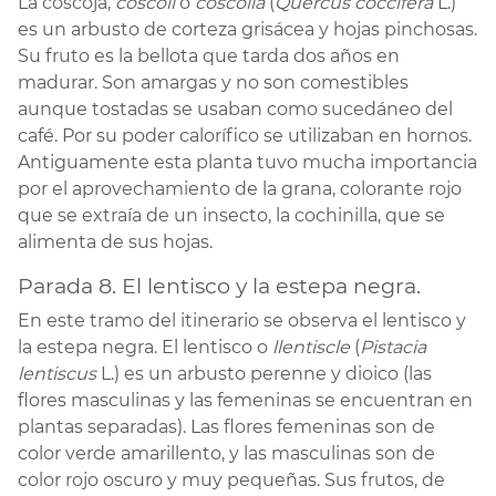
La coscoja,
coscoll
o
coscolla
(
Quercus coccifera
L.)
es un arbusto de corteza grisácea y hojas pinchosas.
Su fruto es la bellota que tarda dos años en
madurar. Son amargas y no son comestibles
aunque tostadas se usaban como sucedáneo del
café. Por su poder calorífico se utilizaban en hornos.
Antiguamente esta planta tuvo mucha importancia
por el aprovechamiento de la grana, colorante rojo
que se extraía de un insecto, la cochinilla, que se
alimenta de sus hojas.
Parada 8. El lentisco y la estepa negra.
En este tramo del itinerario se observa el lentisco y
la estepa negra. El lentisco o
llentiscle
(
Pistacia
lentiscus
L.) es un arbusto perenne y dioico (las
flores masculinas y las femeninas se encuentran en
plantas separadas). Las flores femeninas son de
color verde amarillento, y las masculinas son de
color rojo oscuro y muy pequeñas. Sus frutos, de