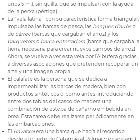
unos 5 m.), sin quilla, que se impulsan con la ayuda
de la perxa (pértiga).
La “vela latina”, con su característica forma triangular,
impulsaba las barcas de pesca, las
barques d'arròs
o
de
càrrec
(barcas que cargaban el arroz) y los
barquetots
o
barca enterradora
(barca que cargaba la
tierra necesaria para crear nuevos campos de arroz).
Ahora, se vuelve a ver esta vela por l’Albufera gracias
a diversas asociaciones que pretenden recuperar un
arte y una imagen propia.
El calafate es la persona que se dedica a
impermeabilizar las barcas de madera, bien con
productos sintéticos o, como antes, introduciendo
entre dos tablas del casco de madera una
combinación de estopa de cáñamo embebida en
brea. Esta tarea debe realizarse periódicamente en
las embarcaciones.
El
Ravatxol
era una barca que hacía el recorrido
desde el puerto de Catarroja al Palmar y desde aquí