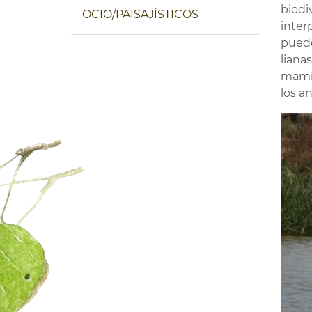
biodi
OCIO/PAISAJÍSTICOS
inter
puede
liana
mamíf
los a