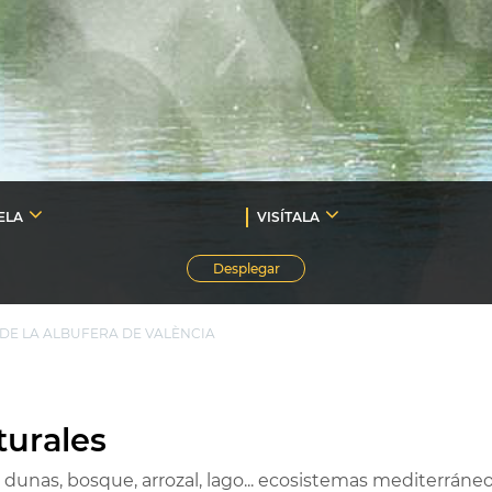
ELA
VISÍTALA
Desplegar
DE LA ALBUFERA DE VALÈNCIA
turales
, dunas, bosque, arrozal, lago... ecosistemas mediterrá