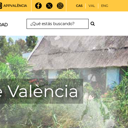
APPVALÈNCIA
CAS
VAL
ENG
DAD
e València