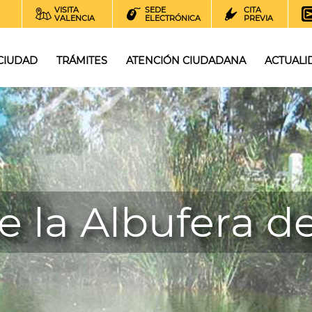
VISITA
SEDE
CITA
VALENCIA
ELECTRÓNICA
PREVIA
 CIUDAD
TRÁMITES
ATENCIÓN CIUDADANA
ACTUALI
e la Albufera d