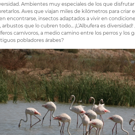
versidad. Ambientes muy especiales de los que disfruta
pretarlos. Aves que viajan miles de kilómetros para criar e
n encontrarse, insectos adaptados a vivir en condicion
s, arbustos que lo cubren todo... ¡L’Albufera es diversidad
eros carnívoros, a medio camino entre los perros y los 
ntiguos pobladores árabes?