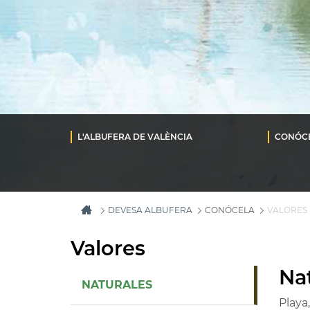
L'ALBUFERA DE VALÈNCIA
CONÓC
DEVESA ALBUFERA
CONÓCELA
VALORES 
Valores
Na
NATURALES
Playa