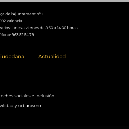
aça de l'Ajuntament nº 1
002 València
arios: lunes a viernes de 8:30 a 14:00 horas
éfono: 963 52 54 78
ciudadana
Actualidad
echos sociales e inclusión
ilidad y urbanismo