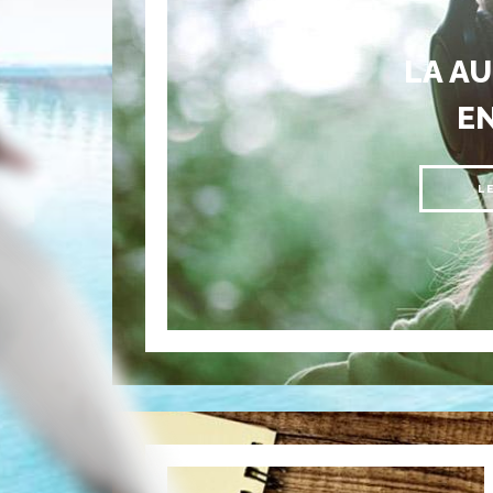
LA A
E
L