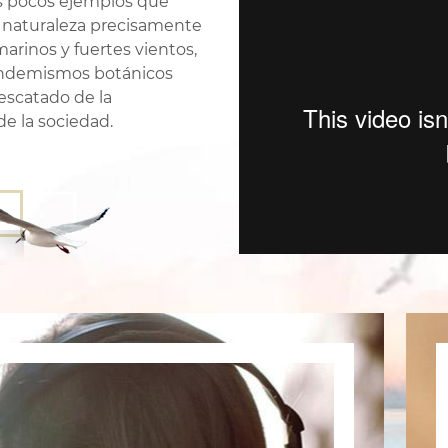
os pocos ejemplos que
la naturaleza precisamente
rinos y fuertes vientos,
n endemismos botánicos
rescatado de la
de la sociedad.