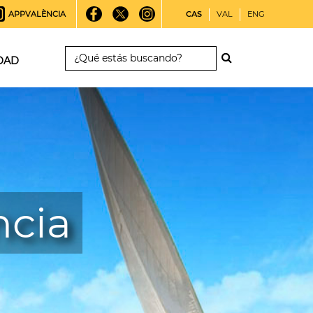
APPVALÈNCIA
CAS
VAL
ENG
DAD
ncia