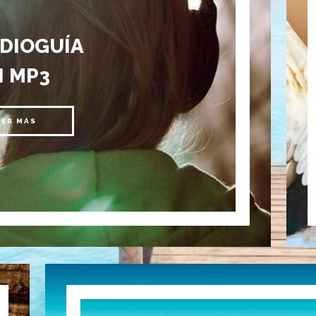
UDIOGUÍA
N MP3
EER MÁS