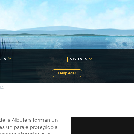
ELA
VISÍTALA
Desplegar
IA
de la Albufera forman un
es un paraje protegido a