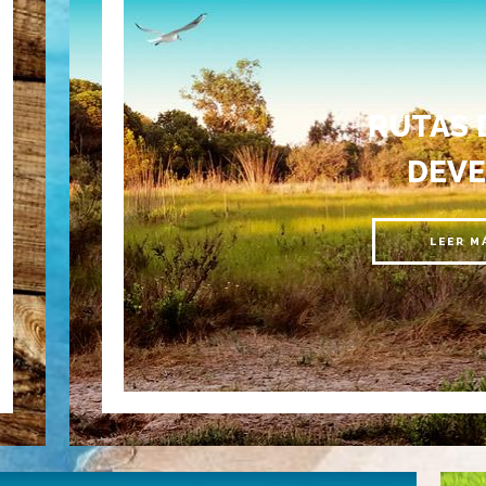
RUTAS 
DEVE
LEER M