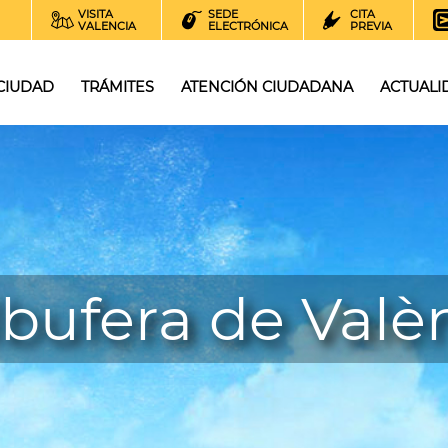
VISITA
SEDE
CITA
VALENCIA
ELECTRÓNICA
PREVIA
 CIUDAD
TRÁMITES
ATENCIÓN CIUDADANA
ACTUALI
lbufera de Valè