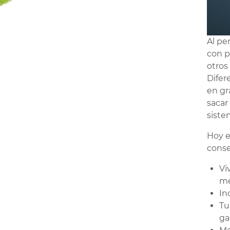
Al pe
con p
otros
Difer
en gr
sacar
siste
Hoy e
conse
Vi
me
In
Tu
ga