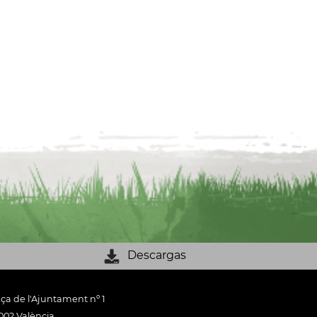
Descargas
aça de l'Ajuntament nº 1
002 València