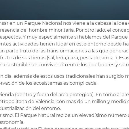
nsar en un Parque Nacional nos viene a la cabeza la ide
resencia del hombre minoritaria. Por otro lado, el conc
 aspectos. Y muy especialmente si hablamos del Parque N
entes actividades tienen lugar en este entorno desde hac
an parte fruto de las transformaciones a las que genera
 frutos de sus tierras (sal, leña, caza, pescado, arroz...).
ma sostenible de convivencia entre los pobladores y su
n día, además de estos usos tradicionales han surgido 
rvación de los ecosistemas es complicada.
vienda (dentro y fuera del área protegida). En torno al ár
tropolitana de Valencia, con más de un millón y medio 
dustrialización del entorno.
rismo. El Parque Natural recibe un elevadísimo número de
stronomía.