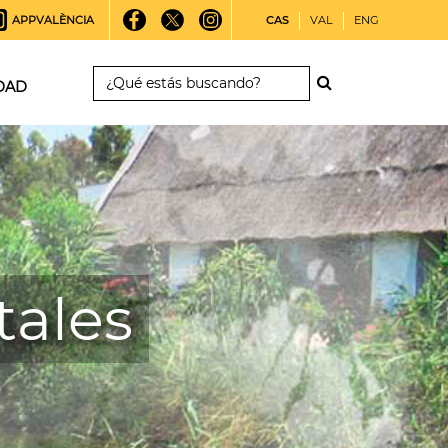
APPVALÈNCIA
CAS
VAL
ENG
DAD
ales