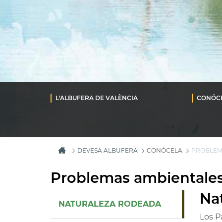
L'ALBUFERA DE VALÈNCIA
CONÓC
DEVESA ALBUFERA
CONÓCELA
PROBLEM
Problemas ambientale
Na
NATURALEZA RODEADA
Los P