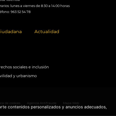
arios: lunes a viernes de 8:30 a 14:00 horas
éfono: 963 52 54 78
ciudadana
Actualidad
echos sociales e inclusión
ilidad y urbanismo
tica de cookies
Agencia Antifraude
Mapa Web
arte contenidos personalizados y anuncios adecuados,