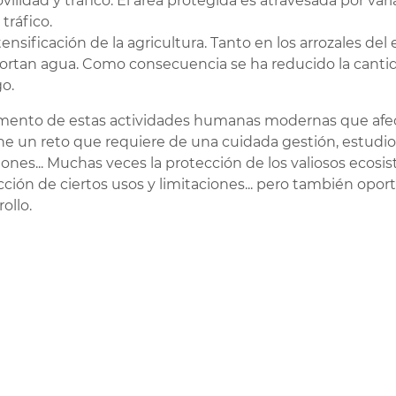
vilidad y tráfico: El área protegida es atravesada por var
 tráfico.
tensificación de la agricultura. Tanto en los arrozales d
ortan agua. Como consecuencia se ha reducido la cantid
go.
mento de estas actividades humanas modernas que afect
e un reto que requiere de una cuidada gestión, estudio,
iones... Muchas veces la protección de los valiosos ecosi
icción de ciertos usos y limitaciones... pero también op
ollo.