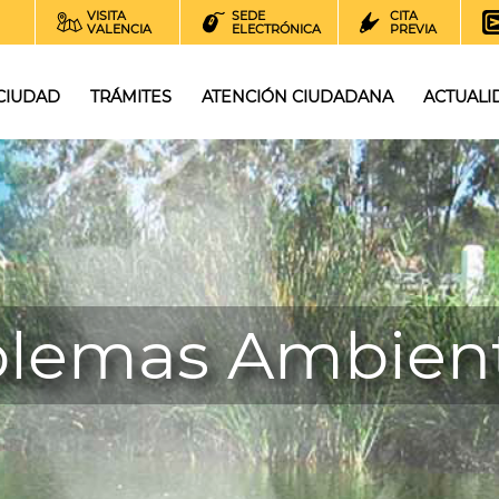
VISITA
SEDE
CITA
VALENCIA
ELECTRÓNICA
PREVIA
 CIUDAD
TRÁMITES
ATENCIÓN CIUDADANA
ACTUALI
blemas Ambient