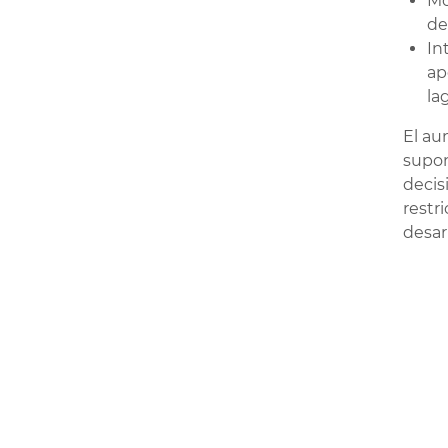
Mo
de
In
ap
la
El au
supon
decis
restr
desarr