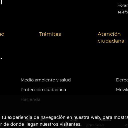
Horari
Teléf
ad
Trámites
Atención
ciudadana
.
Medio ambiente y salud
Derec
Protección ciudadana
Movil
Hacienda
r tu experiencia de navegación en nuestra web, para mostr
Accesibilidad
Aviso
Política
r de donde llegan nuestros visitantes.
legal
privacidad
c