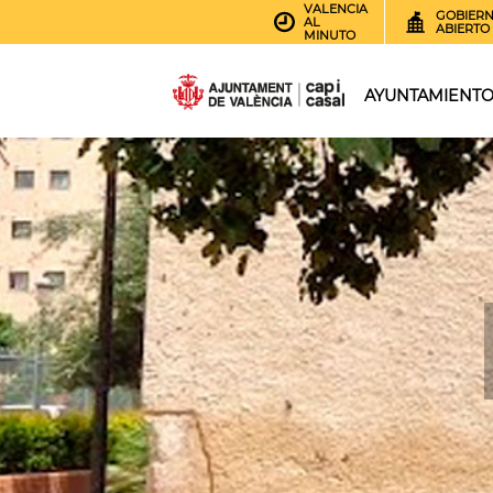
VALENCIA
GOBIER
AL
ABIERTO
MINUTO
AYUNTAMIENT