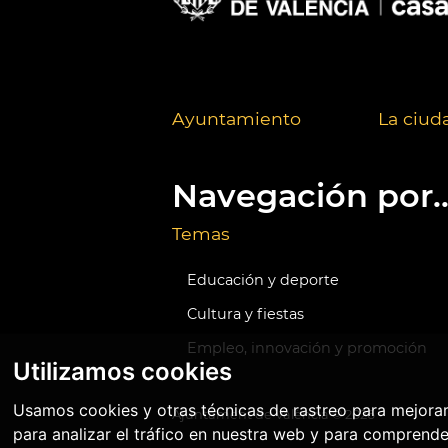
Ayuntamiento
La ciud
Navegación por..
Temas
Educación y deporte
Cultura y fiestas
Empleo, innovación y promoción
Utilizamos cookies
Usamos cookies y otras técnicas de rastreo para mejora
Ajuntament de València ©
2026
para analizar el tráfico en nuestra web y para comprende