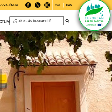
PPVALÈNCIA
VAL
CAS
CTUALIDAD