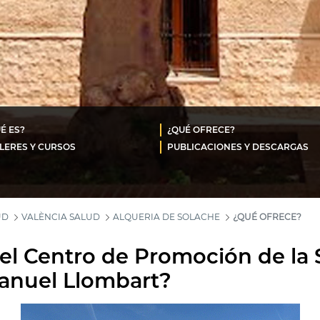
É ES?
¿QUÉ OFRECE?
LERES Y CURSOS
PUBLICACIONES Y DESCARGAS
UD
VALÈNCIA SALUD
ALQUERIA DE SOLACHE
¿QUÉ OFRECE?
l Centro de Promoción de la 
anuel Llombart?