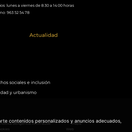
os: lunes a viernes de 8:30 a 14:00 horas
ono: 963 52 54 78
Actualidad
hos sociales e inclusión
idad y urbanismo
arte contenidos personalizados y anuncios adecuados,
Política de
Agencia Antifraude
Mapa
ookies
Web