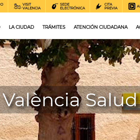
NO
VISIT
SEDE
CITA
A
VALENCIA
ELECTRÓNICA
PREVIA
O
LA CIUDAD
TRÁMITES
ATENCIÓN CIUDADANA
A
València Salud