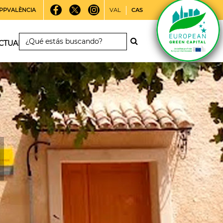
PPVALÈNCIA
VAL
CAS
CTUALIDAD