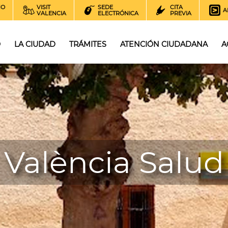
NO
VISIT
SEDE
CITA
A
VALENCIA
ELECTRÓNICA
PREVIA
O
LA CIUDAD
TRÁMITES
ATENCIÓN CIUDADANA
A
València Salud