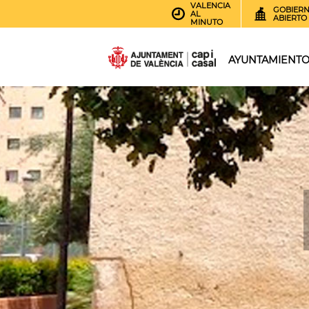
VALENCIA
GOBIER
AL
ABIERTO
MINUTO
AYUNTAMIENT