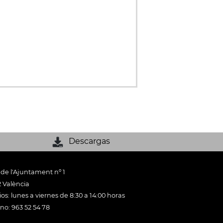
Descargas
 de l'Ajuntament nº 1
 València
os: lunes a viernes de 8:30 a 14:00 horas
ono: 963 52 54 78