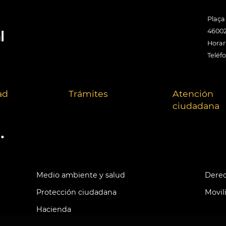
Plaça
46002
Horari
Teléf
ad
Trámites
Atención
ciudadana
.
Medio ambiente y salud
Derec
Protección ciudadana
Movil
Hacienda