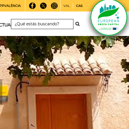
PPVALÈNCIA
VAL
CAS
CTUALIDAD