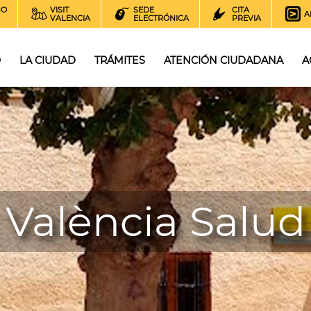
NO
VISIT
SEDE
CITA
A
VALENCIA
ELECTRÓNICA
PREVIA
O
LA CIUDAD
TRÁMITES
ATENCIÓN CIUDADANA
A
València Salud