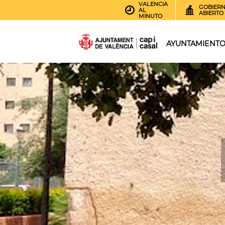
VALENCIA
GOBIER
AL
ABIERTO
MINUTO
AYUNTAMIENT