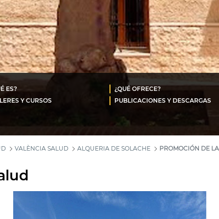
É ES?
¿QUÉ OFRECE?
LERES Y CURSOS
PUBLICACIONES Y DESCARGAS
UD
VALÈNCIA SALUD
ALQUERIA DE SOLACHE
PROMOCIÓN DE LA
alud