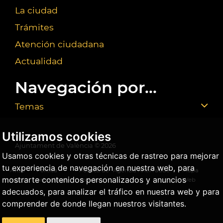
La ciudad
Trámites
Atención ciudadana
Actualidad
Navegación por...
Temas
Utilizamos cookies
Ajuntament de València ©
2026
Usamos cookies y otras técnicas de rastreo para mejorar
tu experiencia de navegación en nuestra web, para
Aviso
Política
Política de
Agencia Antifraude
Mapa
mostrarte contenidos personalizados y anuncios
legal
privacidad
cookies
Web
adecuados, para analizar el tráfico en nuestra web y para
comprender de donde llegan nuestros visitantes.