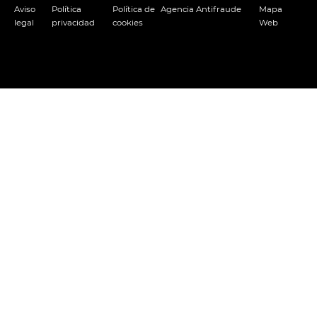
Aviso
Política
Política de
Agencia Antifraude
Mapa
legal
privacidad
cookies
Web