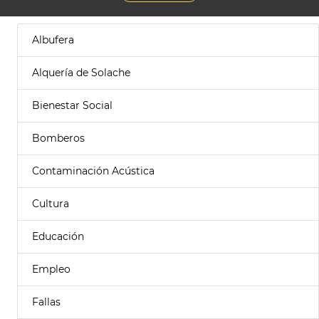
Albufera
Alquería de Solache
Bienestar Social
Bomberos
Contaminación Acústica
Cultura
Educación
Empleo
Fallas