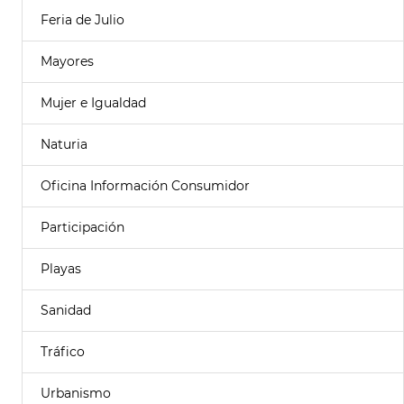
Feria de Julio
Mayores
Mujer e Igualdad
Naturia
Oficina Información Consumidor
Participación
Playas
Sanidad
Tráfico
Urbanismo