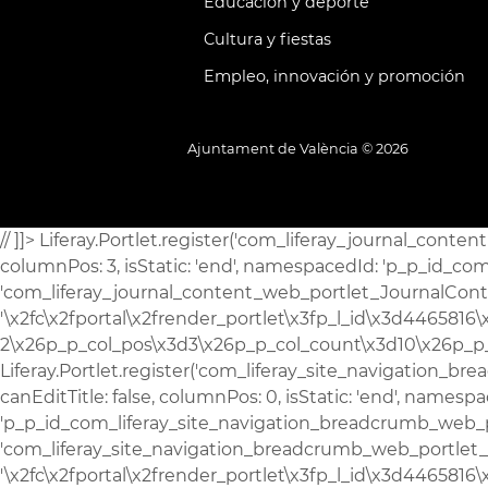
Educación y deporte
Cultura y fiestas
Empleo, innovación y promoción
Ajuntament de València ©
2026
// ]]> Liferay.Portlet.register('com_liferay_journal_content_web_portlet_JournalContentPortlet_INSTANCE_7poaXd49rMEs'); Liferay.Portlet.onLoad( { canEditTitle: false, columnPos: 3, isStatic: 'end', namespacedId: 'p_p_id_com_liferay_journal_content_web_portlet_JournalContentPortlet_INSTANCE_7poaXd49rMEs_', portletId: 'com_liferay_journal_content_web_portlet_JournalContentPortlet_INSTANCE_7poaXd49rMEs', refreshURL: '\x2fc\x2fportal\x2frender_portlet\x3fp_l_id\x3d4465816\x26p_p_id\x3dcom_liferay_journal_content_web_portlet_JournalContentPortlet_INSTANCE_7poaXd49rMEs\x26p_p_lifecycle\x3d0\x26p_t_lifecycle\x3d0\x26p_p_state\x3dnormal\x26p_p_mode\x3dview\x26p_p_col_id\x3dcolumn-2\x26p_p_col_pos\x3d3\x26p_p_col_count\x3d10\x26p_p_isolated\x3d1\x26currentURL\x3d\x252Fcas\x252Festadistica\x252Finicio-2', refreshURLData: {} } ); Liferay.Portlet.register('com_liferay_site_navigation_breadcrumb_web_portlet_SiteNavigationBreadcrumbPortlet_INSTANCE_IPFSGLMMJTgm'); Liferay.Portlet.onLoad( { canEditTitle: false, columnPos: 0, isStatic: 'end', namespacedId: 'p_p_id_com_liferay_site_navigation_breadcrumb_web_portlet_SiteNavigationBreadcrumbPortlet_INSTANCE_IPFSGLMMJTgm_', portletId: 'com_liferay_site_navigation_breadcrumb_web_portlet_SiteNavigationBreadcrumbPortlet_INSTANCE_IPFSGLMMJTgm', refreshURL: '\x2fc\x2fportal\x2frender_portlet\x3fp_l_id\x3d4465816\x26p_p_id\x3dcom_liferay_site_navigation_breadcrumb_web_portlet_SiteNavigationBreadcrumbPortlet_INSTANCE_IPFSGLMMJTgm\x26p_p_lifecycle\x3d0\x26p_t_lifecycle\x3d0\x26p_p_state\x3dnormal\x26p_p_mode\x3dview\x26p_p_col_id\x3dcolumn-2\x26p_p_col_pos\x3d0\x26p_p_col_count\x3d10\x26p_p_isolated\x3d1\x26currentURL\x3d\x252Fcas\x252Festadistica\x252Finicio-2', refreshURLData: {} } ); Liferay.Portlet.register('com_liferay_site_navigation_menu_web_portlet_SiteNavigationMenuPortlet_INSTANCE_theme_navigation_menu'); Liferay.Portlet.onLoad( { canEditTitle: false, columnPos: 0, isStatic: 'end', namespacedId: 'p_p_id_com_liferay_site_navigation_menu_web_portlet_SiteNavigationMenuPortlet_INSTANCE_theme_navigation_menu_', portletId: 'com_liferay_site_navigation_menu_web_portlet_SiteNavigationMenuPortlet_INSTANCE_theme_navigation_menu', refreshURL: '\x2fc\x2fportal\x2frender_portlet\x3fp_l_id\x3d4465816\x26p_p_id\x3dcom_liferay_site_navigation_menu_web_portlet_SiteNavigationMenuPortlet_INSTANCE_theme_navigation_menu\x26p_p_lifecycle\x3d0\x26p_t_lifecycle\x3d0\x26p_p_state\x3dnormal\x26p_p_mode\x3dview\x26p_p_col_id\x3dnull\x26p_p_col_pos\x3dnull\x26p_p_col_count\x3dnull\x26p_p_static\x3d1\x26p_p_isolated\x3d1\x26currentURL\x3d\x252Fcas\x252Festadistica\x252Finicio-2', refreshURLData: {} } ); Liferay.Portlet.register('com_liferay_journal_content_web_portlet_JournalContentPortlet_INSTANCE_HToR6m9e7bLh'); Liferay.Portlet.onLoad( { canEditTitle: false, columnPos: 5, isStatic: 'end', namespacedId: 'p_p_id_com_liferay_journal_content_web_portlet_JournalContentPortlet_INSTANCE_HToR6m9e7bLh_', portletId: 'com_liferay_journal_content_web_portlet_JournalContentPortlet_INSTANCE_HToR6m9e7bLh', refreshURL: '\x2fc\x2fportal\x2frender_portlet\x3fp_l_id\x3d4465816\x26p_p_id\x3dcom_liferay_journal_content_web_portlet_JournalContentPortlet_INSTANCE_HToR6m9e7bLh\x26p_p_lifecycle\x3d0\x26p_t_lifecycle\x