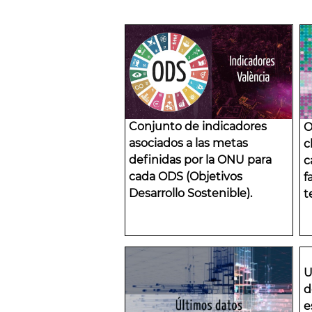
Conjunto de indicadores
O
asociados a las metas
c
definidas por la ONU para
c
cada ODS (Objetivos
f
Desarrollo Sostenible).
t
U
d
e