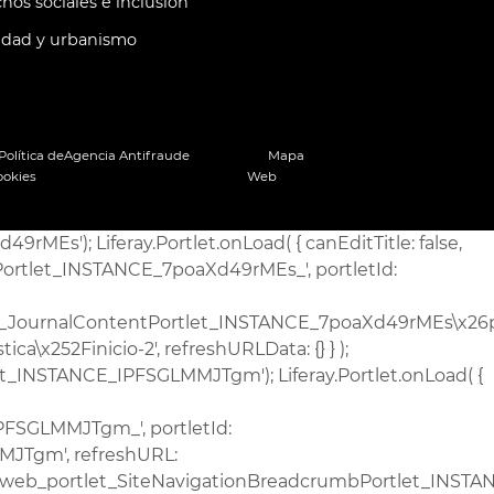
hos sociales e inclusión
idad y urbanismo
Política de
Agencia Antifraude
Mapa
ookies
Web
state\x3dnormal\x26p_p_mode\x3dview\x26p_p_col_id\x3dcolumn-2\x26p_p_col_pos\x3d7\x26p_p_col_count\x3d10\x26p_p_isolated\x3d1\x26currentURL\x3d\x252Fcas\x252Festadistica\x252Finicio-2', refreshURLData: {} } ); Liferay.Portlet.register('com_liferay_journal_content_web_portlet_JournalContentPortlet_INSTANCE_ustRbQbjyJgu'); Liferay.Portlet.onLoad( { canEditTitle: false, columnPos: 1, isStatic: 'end', namespacedId: 'p_p_id_com_liferay_journal_content_web_portlet_JournalContentPortlet_INSTANCE_ustRbQbjyJgu_', portletId: 'com_liferay_journal_content_web_portlet_JournalContentPortlet_INSTANCE_ustRbQbjyJgu', refreshURL: '\x2fc\x2fportal\x2frender_portlet\x3fp_l_id\x3d4465816\x26p_p_id\x3dcom_liferay_journal_content_web_portlet_JournalContentPortlet_INSTANCE_ustRbQbjyJgu\x26p_p_lifecycle\x3d0\x26p_t_lifecycle\x3d0\x26p_p_state\x3dnormal\x26p_p_mode\x3dview\x26p_p_col_id\x3dcolumn-2\x26p_p_col_pos\x3d1\x26p_p_col_count\x3d10\x26p_p_isolated\x3d1\x26currentURL\x3d\x252Fcas\x252Festadistica\x252Finicio-2', refreshURLData: {} } ); Liferay.Portlet.register('com_liferay_site_navigation_menu_web_portlet_SiteNavigationMenuPortlet_INSTANCE_theme_layout_header'); Liferay.Portlet.onLoad( { canEditTitle: false, columnPos: 0, isStatic: 'end', namespacedId: 'p_p_id_com_liferay_site_navigation_menu_web_portlet_SiteNavigationMenuPortlet_INSTANCE_theme_layout_header_', portletId: 'com_liferay_site_navigation_menu_web_portlet_SiteNavigationMenuPortlet_INSTANCE_theme_layout_header', refreshURL: '\x2fc\x2fportal\x2frender_portlet\x3fp_l_id\x3d4465816\x26p_p_id\x3dcom_liferay_site_navigation_menu_web_portlet_SiteNavigationMenuPortlet_INSTANCE_theme_layout_header\x26p_p_lifecycle\x3d0\x26p_t_lifecycle\x3d0\x26p_p_state\x3dnormal\x26p_p_mode\x3dview\x26p_p_col_id\x3dnull\x26p_p_col_pos\x3dnull\x26p_p_col_count\x3dnull\x26p_p_static\x3d1\x26p_p_isolated\x3d1\x26currentURL\x3d\x252Fcas\x252Festadistica\x252Finicio-2', refreshURLData: {} } ); Liferay.Portlet.register('AemetPortlet_INSTANCE_escritorio'); Liferay.Portlet.onLoad( { canEditTitle: false, columnPos: 0, isStatic: 'end', namespacedId: 'p_p_id_AemetPortlet_INSTANCE_escritorio_', portletId: 'AemetPortlet_INSTANCE_escritorio', refreshURL: '\x2fc\x2fportal\x2frender_portlet\x3fp_l_id\x3d4465816\x26p_p_id\x3dAemetPortlet_INSTANCE_escritorio\x26p_p_lifecycle\x3d0\x26p_t_lifecycle\x3d0\x26p_p_state\x3dnormal\x26p_p_mode\x3dview\x26p_p_col_id\x3dnull\x26p_p_col_pos\x3dnull\x26p_p_col_count\x3dnull\x26p_p_static\x3d1\x26p_p_isolated\x3d1\x26currentURL\x3d\x252Fcas\x252Festadistica\x252Finicio-2', refreshURLData: {} } ); Liferay.Portlet.register('com_liferay_site_navigation_language_web_portlet_SiteNavigationLanguagePortlet_INSTANCE_mobile'); Liferay.Portlet.onLoad( { canEditTitle: false, columnPos: 0, isStatic: 'end', namespacedId: 'p_p_id_com_liferay_site_navigation_language_web_portlet_SiteNavigationLanguagePortlet_INSTANCE_mobile_', portletId: 'com_liferay_site_navigation_language_web_portlet_SiteNavigationLanguagePortlet_INSTANCE_mobile', refreshURL: '\x2fc\x2fportal\x2frend