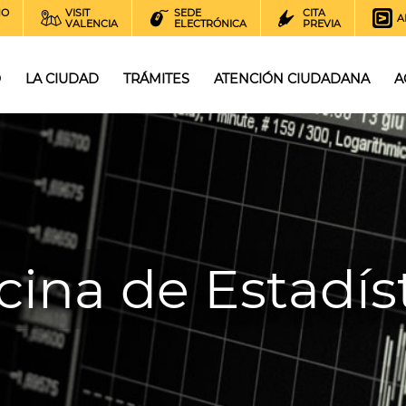
NO
VISIT
SEDE
CITA
A
VALENCIA
ELECTRÓNICA
PREVIA
O
LA CIUDAD
TRÁMITES
ATENCIÓN CIUDADANA
A
cina de Estadís