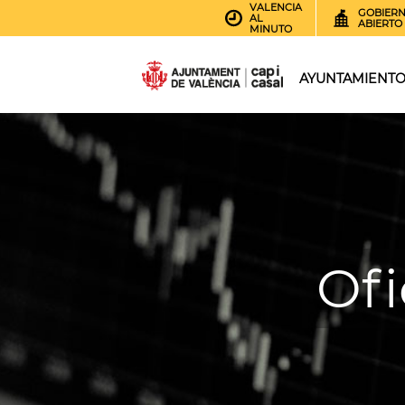
VALENCIA
GOBIER
AL
ABIERTO
MINUTO
AYUNTAMIENT
Ofi